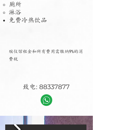
厕所
淋浴
免费冷热饮品
殡仪
馆
租金和
所有
费用需缴纳
9%的消
费税
: 88337877
致电