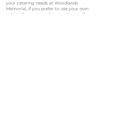
your catering needs at Woodlands
Memorial, if you prefer to use your own
caterer for your meals, a surcharge of
$500 shall be charged for each meal.
We may have to levy a setup surcharge
for bookings of 3 halls or more. This
surcharge will be based on the
complexity and the amount of work
that needs to be done.
All fees will be subject to GST of 9%.
Frequently asked
questions
01