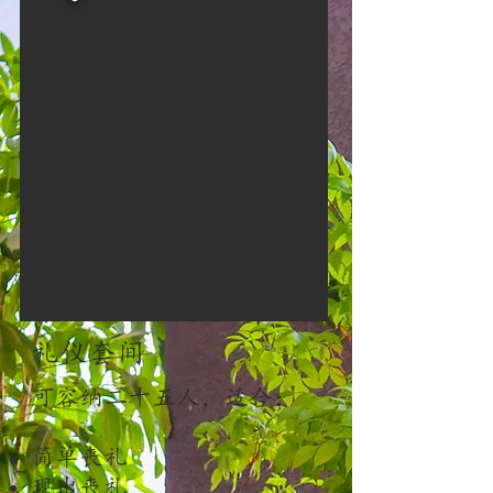
礼仪套间
可容纳二十五人，适合： ​
简单
丧
礼
现出丧礼