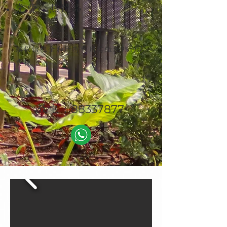
免费冷热饮品
殡仪
馆
租金和
所有
费用需缴纳
9%的消
费税
：88337877
致电