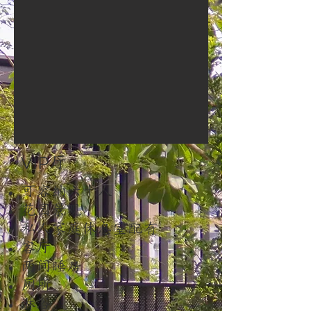
VIP
厅
可容纳六十人
花园景观
私人家庭休息室配有
客厅
两间睡房
厕所
淋浴