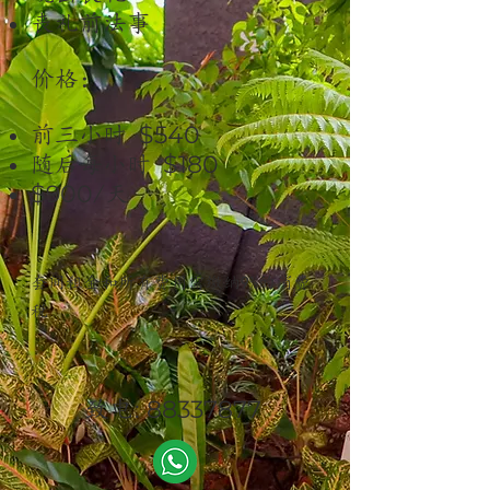
丧
礼前法事 ​
价格： ​
$540
前三小时
$180
随后每小时
$900
/天
套间
租金和所有
费用需缴纳
9%的消
费
税
: 88337877
致电